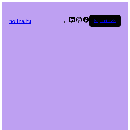
LinkedIn
Instagram
Facebook
nolina.hu
Bejelentkezés